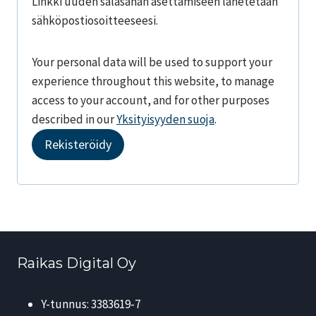
Linkki uuden salasanan asettamiseen lähetetään
d
sähköpostiosoitteeseesi.
i
Your personal data will be used to support your
t
experience throughout this website, to manage
a
access to your account, and for other purposes
a
described in our
Yksityisyyden suoja
.
n
Rekisteröidy
Raikas Digital Oy
Y-tunnus: 3383619-7