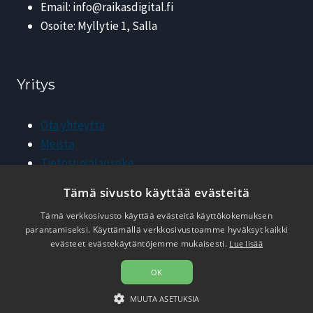
Email: info@raikasdigital.fi
Osoite: Myllytie 1, Salla
Yritys
Ota yhteyttä
Meistä
Tietosuojalauseke
Tilausehdot
Tämä sivusto käyttää evästeitä
Tämä verkkosivusto käyttää evästeitä käyttökokemuksen
parantamiseksi. Käyttämällä verkkosivustoamme hyväksyt kaikki
evästeet evästekäytäntöjemme mukaisesti.
Lue lisää
OK
© 2026 Raikas Digital
MUUTA ASETUKSIA